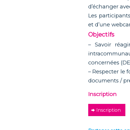
d’échanger avec
Les participan
et d’une webca
Objectifs
– Savoir réag
intracommunaut
concernées (DE
– Respecter le 
documents / pre
Inscription
Inscription