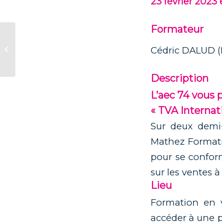
23 février 2023
Formateur
Logiciel EIC Cot’TNS
Cédric DALUD 
– Niveau débutant
Description
L’aec 74 vous
« TVA Internat
Sur deux demi-
Mathez Formati
pour se confor
sur les ventes à
Lieu
Formation en v
accéder à une p