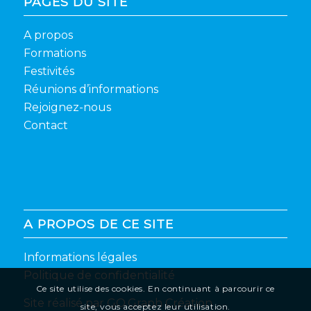
PAGES DU SITE
A propos
Formations
Festivités
Réunions d’informations
Rejoignez-nous
Contact
A PROPOS DE CE SITE
Informations légales
Politique de confidentialité
Ce site utilise des cookies. En continuant à parcourir ce
Site réalisé par
GO.Graph Création
site, vous acceptez leur utilisation.