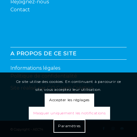
Rejoignez-nous
Contact
A PROPOS DE CE SITE
Informations légales
Politique de confidentialité
Ce site utilise des cookies. En continuant à parcourir ce
Site réalisé par
GO.Graph Création
site, vous acceptez leur utilisation.
Accepter les réglages
Masquer uniquement les notifications
Paramètres
© Copyright -
AEC74