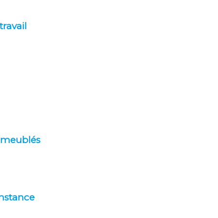
ravail
n meublés
instance